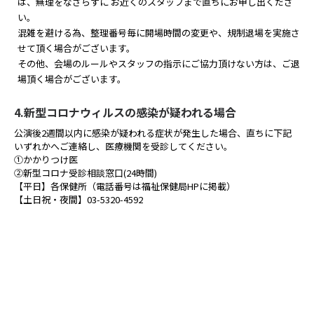
は、無理をなさらずに お近くのスタッフまで直ちにお申し出くださ
い。
混雑を避ける為、整理番号毎に開場時間の変更や、規制退場を実施さ
せて頂く場合がございます。
その他、会場のルールやスタッフの指示にご協力頂けない方は、ご退
場頂く場合がございます。
4.新型コロナウィルスの感染が疑われる場合
公演後2週間以内に感染が疑われる症状が発生した場合、直ちに下記
いずれかへご連絡し、医療機関を受診してください。
①かかりつけ医
②新型コロナ受診相談窓口(24時間)
【平日】各保健所（電話番号は福祉保健局HPに掲載）
【土日祝・夜間】03-5320-4592