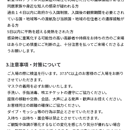
同居家族や身近な知人の感染が疑われる方
過去１４日以内に政府から入国制限、入国後の観察期間を必要とされ
ている国・地域等への渡航及び当該国・地域の在住者との濃厚接触が
ある方
5日以内に平熱を超える発熱をされた方
感染時に重篤化する可能性の高い高齢者や持病をお持ちの方のご来場
はあらかじめ慎重にご判断の上、十分注意を払ってご来場くださるよ
うお願いします。
3.注意事項・対策について
ご入場の際に検温を行います。37.5°C以上のお客様のご入場をお断り
させていただきます。
マスクの着用を必ずお願いいたします。
手洗い、手指消毒、咳エチケットの遵守にご協力ください。
座席の移動や交換、会話、大声による発声・歓声はお控えください。
お客様同士の距離の確保にご協力ください。
ダイブ・モッシュ等の行為は禁止とさせていただきます。
入待ち・出待ち・面会等は禁止とさせていただきます。
ご観覧中体調が悪化するなどの変化を感じたり気分が優れない場合