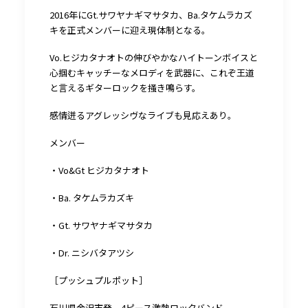
2016年にGt.サワヤナギマサタカ、Ba.タケムラカズ
キを正式メンバーに迎え現体制となる。
Vo.ヒジカタナオトの伸びやかなハイトーンボイスと
心掴むキャッチーなメロディを武器に、これぞ王道
と言えるギターロックを掻き鳴らす。
感情迸るアグレッシヴなライブも見応えあり。
メンバー
・Vo&Gt ヒジカタナオト
・Ba. タケムラカズキ
・Gt. サワヤナギマサタカ
・Dr. ニシバタアツシ
［プッシュプルポット］
石川県金沢市発、4ピース激熱ロックバンド。