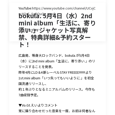
YouTube:
https://www.youtube.com/channel/UCvjC
bokula. 5月4日（水）2nd
xcXOxE_SyRQuQe_croQ
mini album「生活に、寄り
添い.」ジャケット写真解
by stay
禁、特典詳細&予約スター
ト！
広島発、等身大ロックバンド、bokula.が5月4日
（水）に2nd mini album「生活に、寄り添い.」のリ
リースすることを発表。
昨年4月にLD＆K新レーベルSTAY FREEEE!!!!!!!!より
1st.mini album「いつ失ってもいいように.」を初全
国流通リリースし、
約１年ぶりとなるミニアルバムのリリース。今作も
7曲収録予定。
▼Vo.Gt.えいよりコメント
常に隣り合わせだった音楽を一度、お前は何者なん