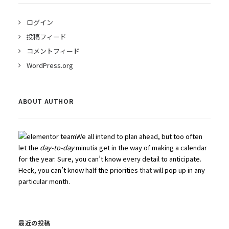
ログイン
投稿フィード
コメントフィード
WordPress.org
ABOUT AUTHOR
We all intend to plan ahead, but too often
let the
day-to-day
minutia get in the way of making a calendar
for the year. Sure, you can’t know every detail to anticipate.
Heck, you can’t know half the priorities
that
will pop up in any
particular month.
最近の投稿