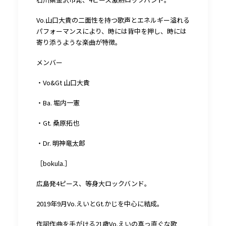
Vo.山口大貴の二面性を持つ歌声とエネルギー溢れる
パフォーマンスにより、時には背中を押し、時には
寄り添うような楽曲が特徴。
メンバー
・Vo&Gt 山口大貴
・Ba. 堀内一憲
・Gt. 桑原拓也
・Dr. 明神竜太郎
［bokula.］
広島発4ピース、等身大ロックバンド。
2019年9月Vo.えいとGt.かじを中心に結成。
作詞作曲を手がける21歳Vo.えいの真っ直ぐな歌