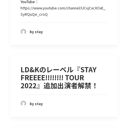
YouTube：
https://www.youtube.com/channel/UCvjCxcXOxE_
SyRQuQe_croQ
by stay
LD&Kのレーベル『STAY
FREEEE!!!!!!!! TOUR
2022』追加出演者解禁！
by stay