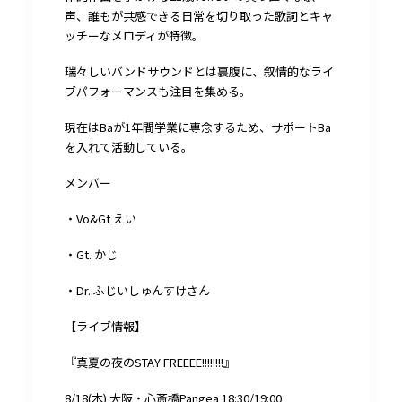
声、誰もが共感できる日常を切り取った歌詞とキャ
ッチーなメロディが特徴。
瑞々しいバンドサウンドとは裏腹に、叙情的なライ
ブパフォーマンスも注目を集める。
現在はBaが1年間学業に専念するため、サポートBa
を入れて活動している。
メンバー
・Vo&Gt えい
・Gt. かじ
・Dr. ふじいしゅんすけさん
【ライブ情報】
『真夏の夜のSTAY FREEEE!!!!!!!!』
8/18(木) 大阪・心斎橋Pangea 18:30/19:00